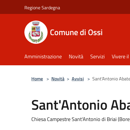
Salta al contenuto principale
Regione Sardegna
Comune di Ossi
Amministrazione
Novità
Servizi
Vivere 
Home
>
Novità
>
Avvisi
>
Sant'Antonio Abat
Sant'Antonio Ab
Chiesa Campestre Sant'Antonio di Briai (Bore