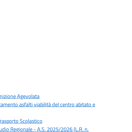
inizione Agevolata
mento asfalti viabilità del centro abitato e
Trasporto Scolastico
Studio Regionale - A.S. 2025/2026 (L.R. n.