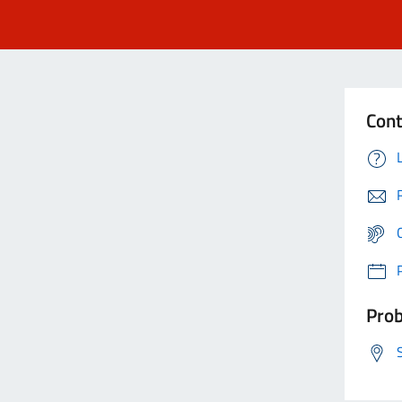
Cont
Prob