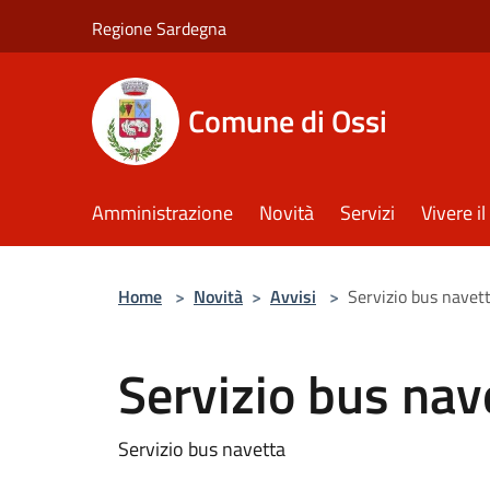
Salta al contenuto principale
Regione Sardegna
Comune di Ossi
Amministrazione
Novità
Servizi
Vivere 
Home
>
Novità
>
Avvisi
>
Servizio bus navet
Servizio bus nav
Servizio bus navetta