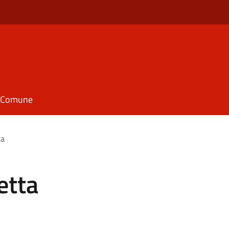
il Comune
ta
etta