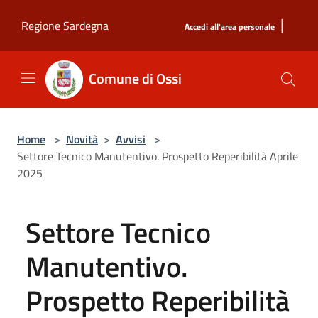
Salta al contenuto principale
|
Regione Sardegna
Accedi all'area personale
Comune di Ossi
Home
>
Novità
>
Avvisi
>
Settore Tecnico Manutentivo. Prospetto Reperibilità Aprile
2025
Settore Tecnico
Manutentivo.
Prospetto Reperibilità