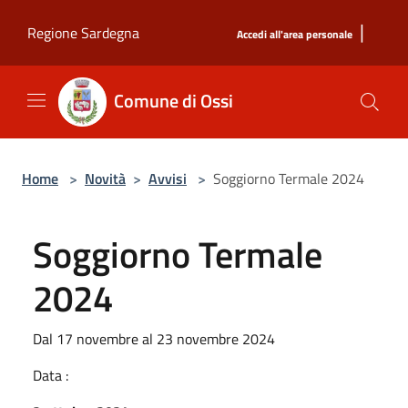
Salta al contenuto principale
|
Regione Sardegna
Accedi all'area personale
Comune di Ossi
Home
>
Novità
>
Avvisi
>
Soggiorno Termale 2024
Soggiorno Termale
2024
Dal 17 novembre al 23 novembre 2024
Data :