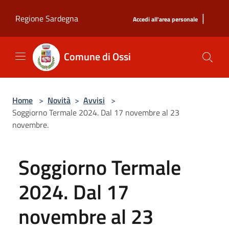
Salta al contenuto principale
|
Regione Sardegna
Accedi all'area personale
Comune di Ossi
Home
>
Novità
>
Avvisi
>
Soggiorno Termale 2024. Dal 17 novembre al 23
novembre.
Soggiorno Termale
2024. Dal 17
novembre al 23