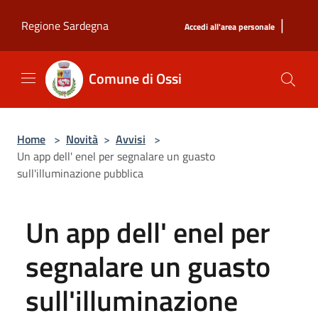
Salta al contenuto principale
|
Regione Sardegna
Accedi all'area personale
Comune di Ossi
Home
>
Novità
>
Avvisi
>
Un app dell' enel per segnalare un guasto
sull'illuminazione pubblica
Un app dell' enel per
segnalare un guasto
sull'illuminazione