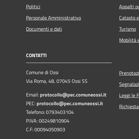
Politici
Appalti p
Personale Amministrativo
Catasto e
Documenti e dati
Turismo
Mobilità 
CONTATTI
Comune di Ossi
Prenotaz
Via Roma, 48, 07045 Ossi SS
Segnalazi
Email:
protocollo@pec.comuneossi.it
Leggi le 
PEC:
protocollo@pec.comuneossi.it
Richiesta
Telefono: 0793403104
P.IVA: 00249810904
C.F: 00094050903