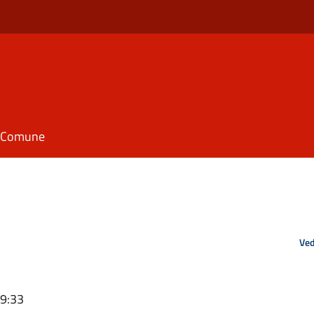
il Comune
Ved
09:33