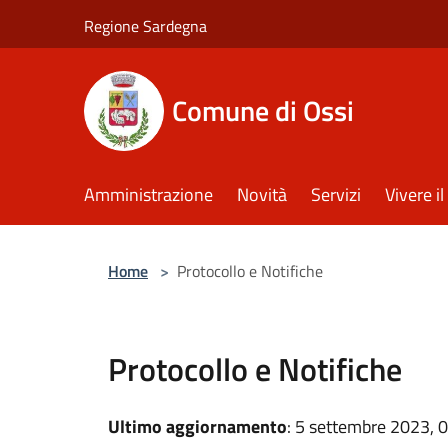
Salta al contenuto principale
Regione Sardegna
Comune di Ossi
Amministrazione
Novità
Servizi
Vivere 
Home
>
Protocollo e Notifiche
Protocollo e Notifiche
Ultimo aggiornamento
: 5 settembre 2023, 