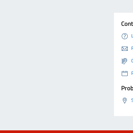
Cont
Prob