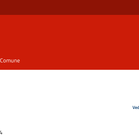
il Comune
Ved
34