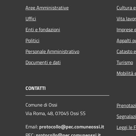
Aree Amministrative
Cultura e
Uffici
Vita lavo
Enti e fondazioni
Imprese 
Politici
Appalti p
Personale Amministrativo
Catasto e
Documenti e dati
Turismo
Mobilità 
CONTATTI
Comune di Ossi
Prenotaz
Via Roma, 48, 07045 Ossi SS
Segnalazi
Email:
protocollo@pec.comuneossi.it
Leggi le 
PEC:
protocollo@pec.comuneossi.it