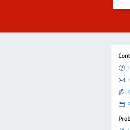
Cont
Prob