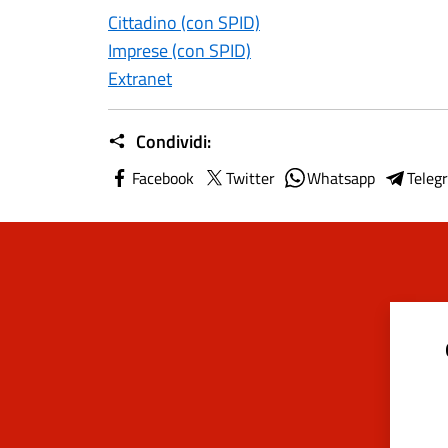
Cittadino (con SPID)
Imprese (con SPID)
Extranet
Condividi:
Facebook
Twitter
Whatsapp
Teleg