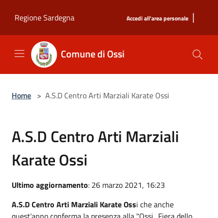
Salta al contenuto principale
|
Regione Sardegna
Accedi all'area personale
Comune di Ossi
Home
>
A.S.D Centro Arti Marziali Karate Ossi
A.S.D Centro Arti Marziali
Karate Ossi
Ultimo aggiornamento
: 26 marzo 2021, 16:23
A.S.D Centro Arti Marziali Karate Oss
i che anche
quest'anno conferma la presenza alla "Ossi.. Fiera dello