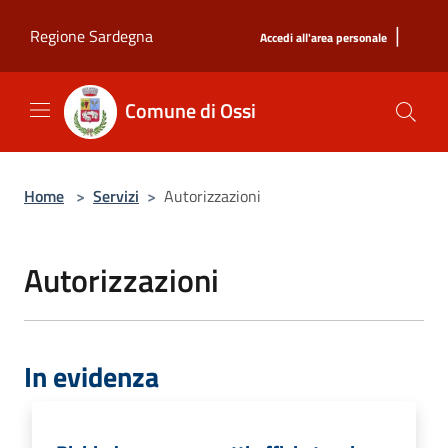
Salta al contenuto principale
|
Regione Sardegna
Accedi all'area personale
Comune di Ossi
Home
>
Servizi
>
Autorizzazioni
Autorizzazioni
In evidenza