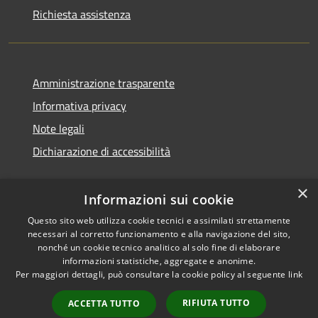
Richiesta assistenza
Amministrazione trasparente
Informativa privacy
Note legali
Dichiarazione di accessibilità
×
Informazioni sui cookie
Questo sito web utilizza cookie tecnici e assimilati strettamente
necessari al corretto funzionamento e alla navigazione del sito,
nonché un cookie tecnico analitico al solo fine di elaborare
informazioni statistiche, aggregate e anonime.
RSS
Copyright © 2026 • Comune di
Per maggiori dettagli, può consultare la cookie policy al seguente
link
Accessibilità
Ossi • Powered by
Privacy
Municipium
Accesso
•
RIFIUTA TUTTO
ACCETTA TUTTO