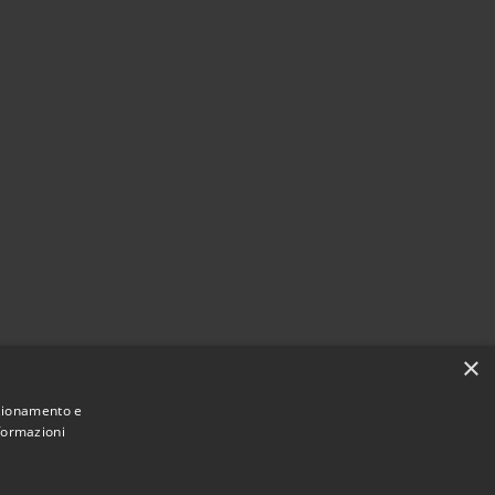
×
nzionamento e
nformazioni