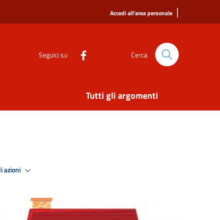
|
Accedi all'area personale
Seguici su
Cerca
Tutti gli argomenti
i azioni