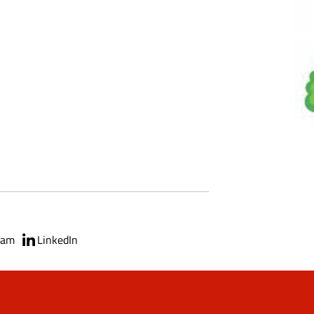
ram
LinkedIn