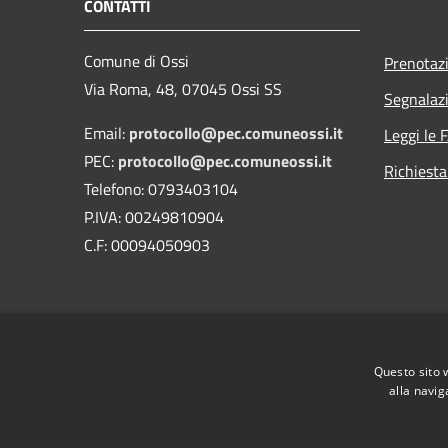
CONTATTI
Comune di Ossi
Prenotaz
Via Roma, 48, 07045 Ossi SS
Segnalazi
Email:
protocollo@pec.comuneossi.it
Leggi le 
PEC:
protocollo@pec.comuneossi.it
Richiesta
Telefono: 0793403104
P.IVA: 00249810904
C.F: 00094050903
Questo sito 
alla navig