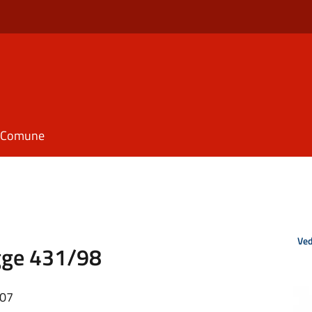
il Comune
Ved
egge 431/98
:07