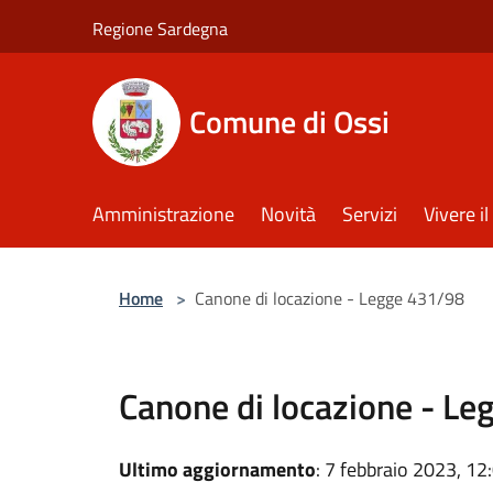
Salta al contenuto principale
Regione Sardegna
Comune di Ossi
Amministrazione
Novità
Servizi
Vivere 
Home
>
Canone di locazione - Legge 431/98
Canone di locazione - L
Ultimo aggiornamento
: 7 febbraio 2023, 12