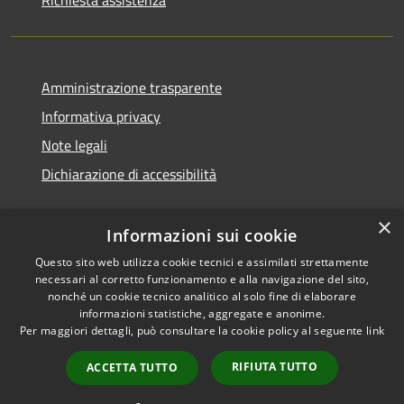
Richiesta assistenza
Amministrazione trasparente
Informativa privacy
Note legali
Dichiarazione di accessibilità
×
Informazioni sui cookie
Questo sito web utilizza cookie tecnici e assimilati strettamente
necessari al corretto funzionamento e alla navigazione del sito,
nonché un cookie tecnico analitico al solo fine di elaborare
informazioni statistiche, aggregate e anonime.
RSS
Copyright © 2026 • Comune di
Per maggiori dettagli, può consultare la cookie policy al seguente
link
Accessibilità
Ossi • Powered by
Privacy
Municipium
Accesso
•
RIFIUTA TUTTO
ACCETTA TUTTO
Cookie
redazione