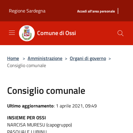
Salta al contenuto principale
|
Regione Sardegna
Accedi all'area personale
Comune di Ossi
Home
>
Amministrazione
>
Organi di governo
>
Consiglio comunale
Consiglio comunale
Ultimo aggiornamento
: 1 aprile 2021, 09:49
INSIEME PER OSSI
NARCISA MURESU (capogruppo)
PASQUALE LUBINU