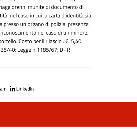
maggiorenni munite di documento di
tà; nel caso in cui la carta d'identità sia
sa presso un organo di polizia; presenza
i riconoscimento nel caso di un minore.
tello. Costo per il rilascio : €. 5,40
n:635/40; Legge n.1185/67; DPR
ram
LinkedIn