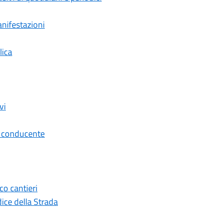
anifestazioni
lica
vi
on conducente
co cantieri
ice della Strada