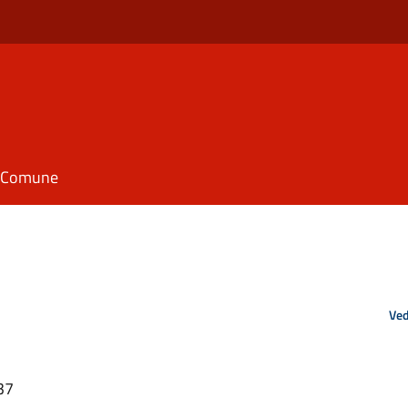
il Comune
Ved
37