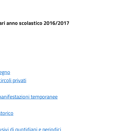
ari anno scolastico 2016/2017
gegno
rcoli privati
 manifestazioni temporanee
torico
sivi di quotidiani e periodici