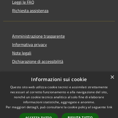
Leggi le FAQ
Richiesta assistenza
Amministrazione trasparente
Informativa privacy
Note legali
Dichiarazione di accessibilità
×
Informazioni sui cookie
Questo sito web utilizza cookie tecnici e assimilati strettamente
necessari al corretto funzionamento e alla navigazione del sito,
nonché un cookie tecnico analitico al solo fine di elaborare
informazioni statistiche, aggregate e anonime.
RSS
Copyright © 2026 • Comune di
Per maggiori dettagli, può consultare la cookie policy al seguente
link
Accessibilità
Ossi • Powered by
Privacy
Municipium
Accesso
•
RIFIUTA TUTTO
ACCETTA TUTTO