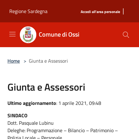
Salta al contenuto principale
|
Regione Sardegna
Accedi all'area personale
Comune di Ossi
Home
>
Giunta e Assessori
Giunta e Assessori
Ultimo aggiornamento
: 1 aprile 2021, 09:48
SINDACO
Dott. Pasquale Lubinu
Deleghe: Programmazione – Bilancio – Patrimonio –
Polizia Locale – Personale