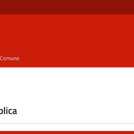
il Comune
blica