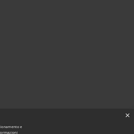
×
nzionamento e
nformazioni