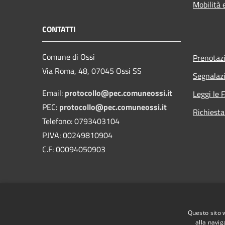
Mobilità 
CONTATTI
Comune di Ossi
Prenotaz
Via Roma, 48, 07045 Ossi SS
Segnalazi
Email:
protocollo@pec.comuneossi.it
Leggi le 
PEC:
protocollo@pec.comuneossi.it
Richiesta
Telefono: 0793403104
P.IVA: 00249810904
C.F: 00094050903
Questo sito 
alla navig