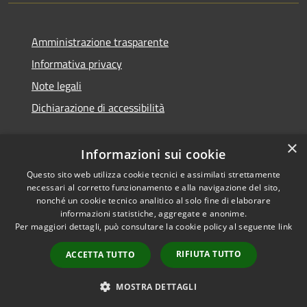
Amministrazione trasparente
Informativa privacy
Note legali
Dichiarazione di accessibilità
×
Informazioni sui cookie
Questo sito web utilizza cookie tecnici e assimilati strettamente
necessari al corretto funzionamento e alla navigazione del sito,
nonché un cookie tecnico analitico al solo fine di elaborare
informazioni statistiche, aggregate e anonime.
RSS
Copyright © 2026 • Comune di
Per maggiori dettagli, può consultare la cookie policy al seguente
link
Accessibilità
Ossi • Powered by
Privacy
Municipium
Accesso
•
RIFIUTA TUTTO
ACCETTA TUTTO
Cookie
redazione
Mappa del sito
MOSTRA DETTAGLI