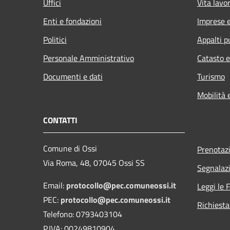
Uffici
Vita lavo
Enti e fondazioni
Imprese 
Politici
Appalti p
Personale Amministrativo
Catasto e
Documenti e dati
Turismo
Mobilità 
CONTATTI
Comune di Ossi
Prenotaz
Via Roma, 48, 07045 Ossi SS
Segnalazi
Email:
protocollo@pec.comuneossi.it
Leggi le 
PEC:
protocollo@pec.comuneossi.it
Richiesta
Telefono: 0793403104
P.IVA: 00249810904