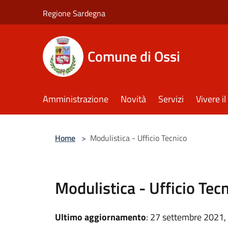
Salta al contenuto principale
Regione Sardegna
Comune di Ossi
Amministrazione
Novità
Servizi
Vivere 
Home
>
Modulistica - Ufficio Tecnico
Modulistica - Ufficio Tec
Ultimo aggiornamento
: 27 settembre 2021,