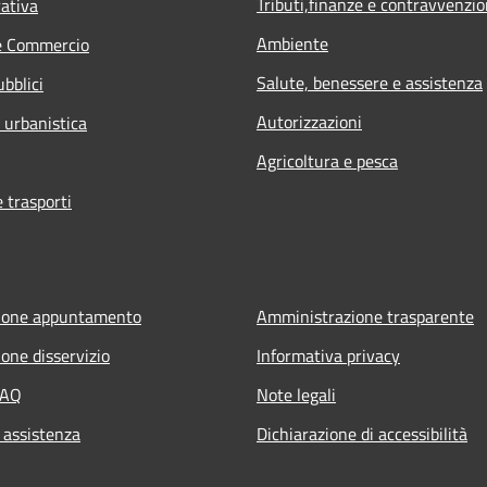
Tributi,finanze e contravvenzio
rativa
Ambiente
e Commercio
Salute, benessere e assistenza
ubblici
Autorizzazioni
 urbanistica
Agricoltura e pesca
e trasporti
ione appuntamento
Amministrazione trasparente
one disservizio
Informativa privacy
FAQ
Note legali
 assistenza
Dichiarazione di accessibilità