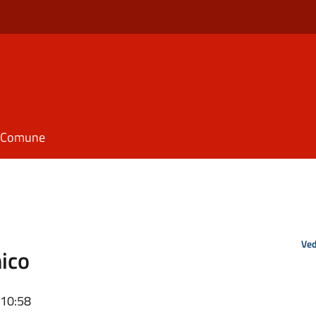
il Comune
Ved
nico
 10:58