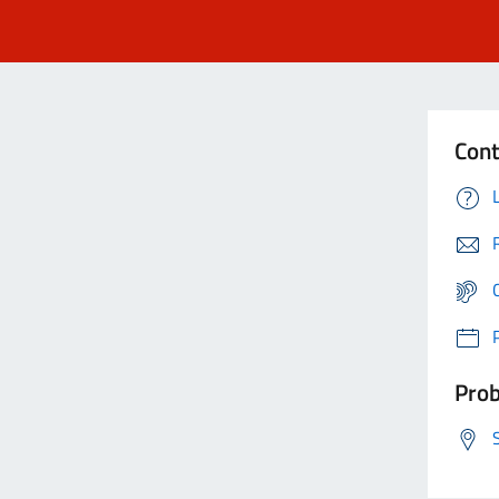
Cont
Prob