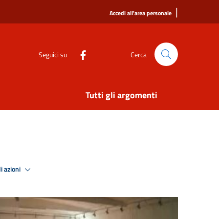
|
Accedi all'area personale
Seguici su
Cerca
Tutti gli argomenti
i azioni