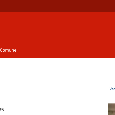
il Comune
Ved
35