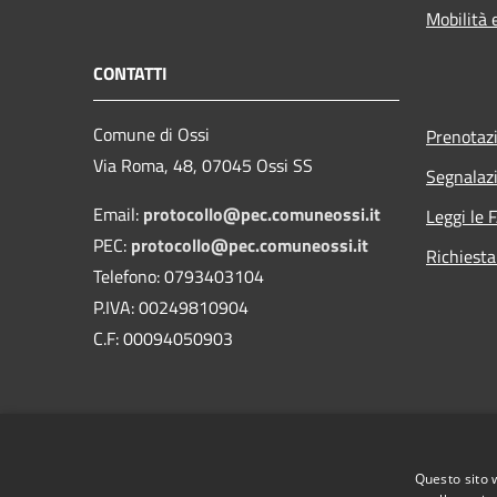
Mobilità 
CONTATTI
Comune di Ossi
Prenotaz
Via Roma, 48, 07045 Ossi SS
Segnalazi
Email:
protocollo@pec.comuneossi.it
Leggi le 
PEC:
protocollo@pec.comuneossi.it
Richiesta
Telefono: 0793403104
P.IVA: 00249810904
C.F: 00094050903
Questo sito 