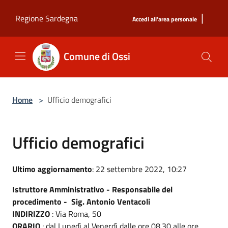
Salta al contenuto principale
|
Regione Sardegna
Accedi all'area personale
Comune di Ossi
Home
>
Ufficio demografici
Ufficio demografici
Ultimo aggiornamento
: 22 settembre 2022, 10:27
Istruttore Amministrativo - Responsabile del
procedimento - Sig. Antonio Ventacoli
INDIRIZZO
: Via Roma, 50
ORARIO
: dal Lunedì al Venerdì dalle ore 08.30 alle ore