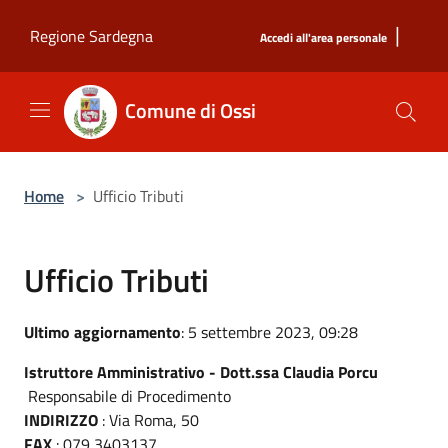
Salta al contenuto principale
|
Regione Sardegna
Accedi all'area personale
Comune di Ossi
Home
>
Ufficio Tributi
Ufficio Tributi
Ultimo aggiornamento
: 5 settembre 2023, 09:28
Istruttore Amministrativo -
Dott.ssa Claudia Porcu
Responsabile di Procedimento
INDIRIZZO
: Via Roma, 50
FAX
: 079 3403137