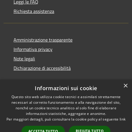
Leggi le FAQ
Richiesta assistenza
Amministrazione trasparente
Informativa privacy
Note legali
Dichiarazione di accessibilità
×
Informazioni sui cookie
Questo sito web utilizza cookie tecnici e assimilati strettamente
necessari al corretto funzionamento e alla navigazione del sito,
nonché un cookie tecnico analitico al solo fine di elaborare
informazioni statistiche, aggregate e anonime.
RSS
Copyright © 2026 • Comune di
Per maggiori dettagli, può consultare la cookie policy al seguente
link
Accessibilità
Ossi • Powered by
Privacy
Municipium
Accesso
•
RIFIUTA TUTTO
ACCETTA TUTTO