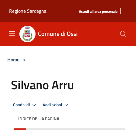
Salta al contenuto principale
|
Regione Sardegna
Accedi all'area personale
Comune di Ossi
Home
>
Silvano Arru
Condividi
Vedi azioni
INDICE DELLA PAGINA