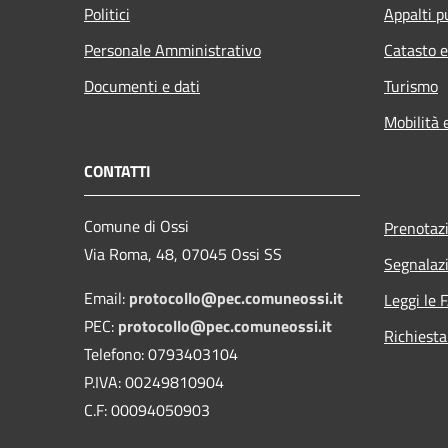
Politici
Appalti p
Personale Amministrativo
Catasto e
Documenti e dati
Turismo
Mobilità 
CONTATTI
Comune di Ossi
Prenotaz
Via Roma, 48, 07045 Ossi SS
Segnalazi
Email:
protocollo@pec.comuneossi.it
Leggi le 
PEC:
protocollo@pec.comuneossi.it
Richiesta
Telefono: 0793403104
P.IVA: 00249810904
C.F: 00094050903