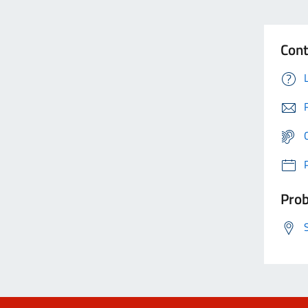
Cont
Prob