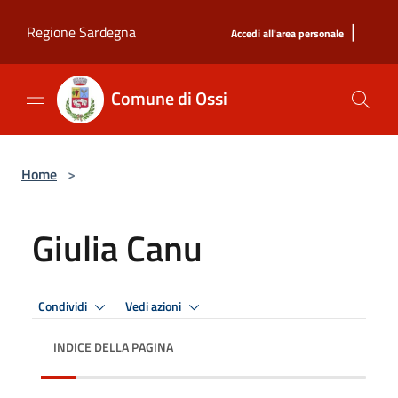
Salta al contenuto principale
|
Regione Sardegna
Accedi all'area personale
Comune di Ossi
Home
>
Giulia Canu
Condividi
Vedi azioni
INDICE DELLA PAGINA