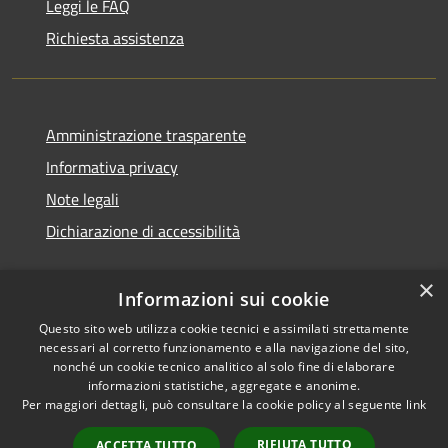
Leggi le FAQ
Richiesta assistenza
Amministrazione trasparente
Informativa privacy
Note legali
Dichiarazione di accessibilità
×
Informazioni sui cookie
Questo sito web utilizza cookie tecnici e assimilati strettamente
necessari al corretto funzionamento e alla navigazione del sito,
nonché un cookie tecnico analitico al solo fine di elaborare
informazioni statistiche, aggregate e anonime.
RSS
Copyright © 2026 • Comune di
Per maggiori dettagli, può consultare la cookie policy al seguente
link
Accessibilità
Ossi • Powered by
Privacy
Municipium
Accesso
•
RIFIUTA TUTTO
ACCETTA TUTTO