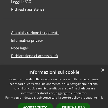
Leggi le FAQ
Richiesta assistenza
Amministrazione trasparente
Informativa privacy
Note legali
Dichiarazione di accessibilità
×
Informazioni sui cookie
Questo sito web utilizza cookie tecnici e assimilati strettamente
necessari al corretto funzionamento e alla navigazione del sito,
nonché un cookie tecnico analitico al solo fine di elaborare
informazioni statistiche, aggregate e anonime.
RSS
Copyright © 2026 • Comune di
Per maggiori dettagli, può consultare la cookie policy al seguente
link
Accessibilità
Ossi • Powered by
Privacy
Municipium
Accesso
•
RIFIUTA TUTTO
ACCETTA TUTTO