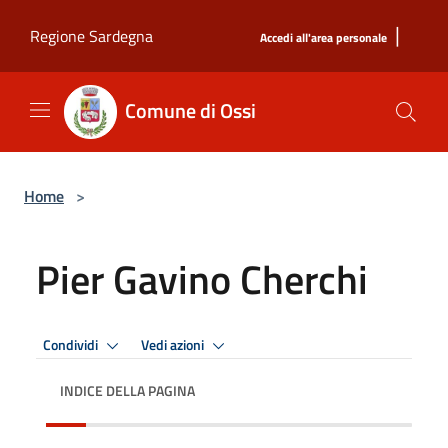
Salta al contenuto principale
|
Regione Sardegna
Accedi all'area personale
Comune di Ossi
Home
>
Pier Gavino Cherchi
Condividi
Vedi azioni
INDICE DELLA PAGINA