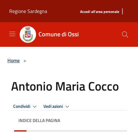
Salta al contenuto principale
|
Regione Sardegna
Accedi all'area personale
Comune di Ossi
Home
>
Antonio Maria Cocco
Condividi
Vedi azioni
INDICE DELLA PAGINA