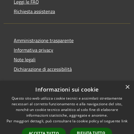
Leggi le FAQ
Richiesta assistenza
Amministrazione trasparente
Informativa privacy
Note legali
Dichiarazione di accessibilità
×
Informazioni sui cookie
Questo sito web utilizza cookie tecnici e assimilati strettamente
necessari al corretto funzionamento e alla navigazione del sito,
nonché un cookie tecnico analitico al solo fine di elaborare
informazioni statistiche, aggregate e anonime.
RSS
Copyright © 2026 • Comune di
Per maggiori dettagli, può consultare la cookie policy al seguente
link
Accessibilità
Ossi • Powered by
Privacy
Municipium
Accesso
•
RIFIUTA TUTTO
ACCETTA TUTTO