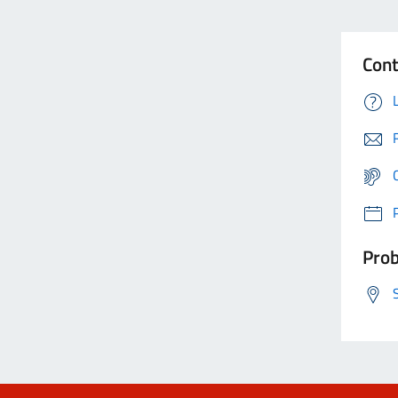
Cont
Prob