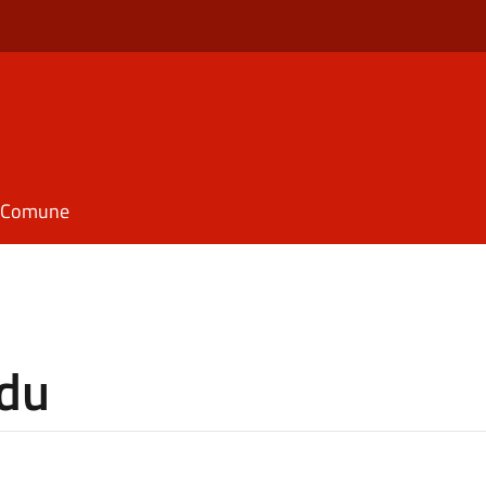
il Comune
ddu