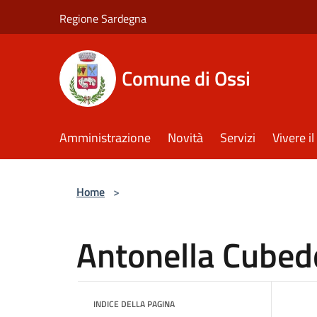
Salta al contenuto principale
Regione Sardegna
Comune di Ossi
Amministrazione
Novità
Servizi
Vivere 
Home
>
Antonella Cube
INDICE DELLA PAGINA