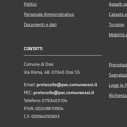
Politici
Appalti p
Personale Amministrativo
Catasto e
Documenti e dati
Turismo
Mobilità 
CONTATTI
Comune di Ossi
Prenotaz
Via Roma, 48, 07045 Ossi SS
Segnalazi
Email:
protocollo@pec.comuneossi.it
Leggi le 
PEC:
protocollo@pec.comuneossi.it
Richiesta
Telefono: 0793403104
P.IVA: 00249810904
C.F: 00094050903