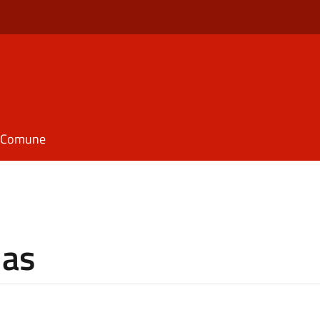
il Comune
das