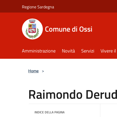
Salta al contenuto principale
Regione Sardegna
Comune di Ossi
Amministrazione
Novità
Servizi
Vivere 
Home
>
Raimondo Deru
INDICE DELLA PAGINA