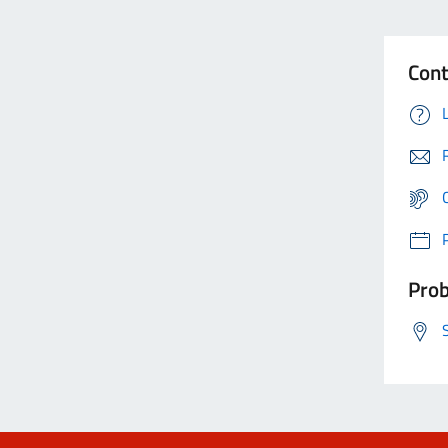
Cont
Prob