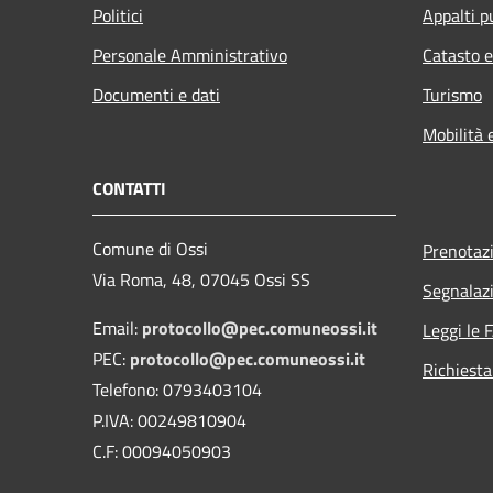
Politici
Appalti p
Personale Amministrativo
Catasto e
Documenti e dati
Turismo
Mobilità 
CONTATTI
Comune di Ossi
Prenotaz
Via Roma, 48, 07045 Ossi SS
Segnalazi
Email:
protocollo@pec.comuneossi.it
Leggi le 
PEC:
protocollo@pec.comuneossi.it
Richiesta
Telefono: 0793403104
P.IVA: 00249810904
C.F: 00094050903