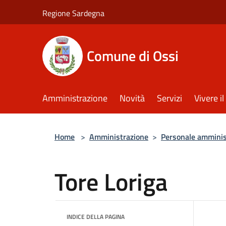
Salta al contenuto principale
Regione Sardegna
Comune di Ossi
Amministrazione
Novità
Servizi
Vivere 
Home
>
Amministrazione
>
Personale amminis
Tore Loriga
INDICE DELLA PAGINA