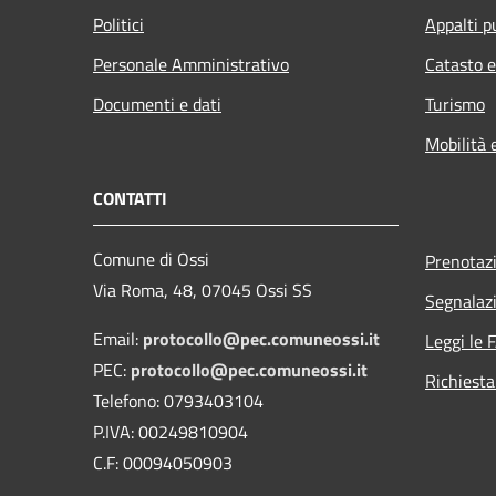
Politici
Appalti p
Personale Amministrativo
Catasto e
Documenti e dati
Turismo
Mobilità 
CONTATTI
Comune di Ossi
Prenotaz
Via Roma, 48, 07045 Ossi SS
Segnalazi
Email:
protocollo@pec.comuneossi.it
Leggi le 
PEC:
protocollo@pec.comuneossi.it
Richiesta
Telefono: 0793403104
P.IVA: 00249810904
C.F: 00094050903