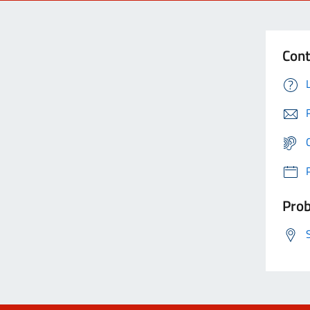
Cont
Prob