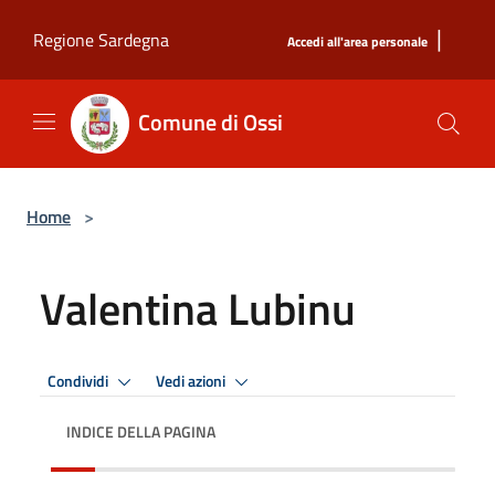
Salta al contenuto principale
|
Regione Sardegna
Accedi all'area personale
Comune di Ossi
Home
>
Valentina Lubinu
Condividi
Vedi azioni
INDICE DELLA PAGINA