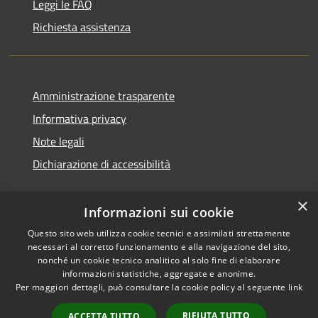
Leggi le FAQ
Richiesta assistenza
Amministrazione trasparente
Informativa privacy
Note legali
Dichiarazione di accessibilità
×
Informazioni sui cookie
Questo sito web utilizza cookie tecnici e assimilati strettamente
necessari al corretto funzionamento e alla navigazione del sito,
nonché un cookie tecnico analitico al solo fine di elaborare
informazioni statistiche, aggregate e anonime.
RSS
Copyright © 2026 • Comune di
Per maggiori dettagli, può consultare la cookie policy al seguente
link
Accessibilità
Ossi • Powered by
Privacy
Municipium
Accesso
•
RIFIUTA TUTTO
ACCETTA TUTTO