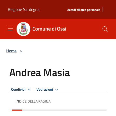
Salta al contenuto principale
|
Regione Sardegna
Accedi all'area personale
Comune di Ossi
Home
>
Andrea Masia
Condividi
Vedi azioni
INDICE DELLA PAGINA