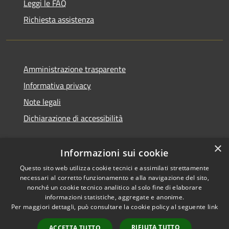
Leggi le FAQ
Richiesta assistenza
Amministrazione trasparente
Informativa privacy
Note legali
Dichiarazione di accessibilità
×
Informazioni sui cookie
Questo sito web utilizza cookie tecnici e assimilati strettamente
necessari al corretto funzionamento e alla navigazione del sito,
nonché un cookie tecnico analitico al solo fine di elaborare
informazioni statistiche, aggregate e anonime.
RSS
Copyright © 2026 • Comune di
Per maggiori dettagli, può consultare la cookie policy al seguente
link
Accessibilità
Ossi • Powered by
Privacy
Municipium
Accesso
•
RIFIUTA TUTTO
ACCETTA TUTTO