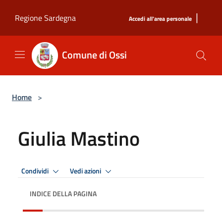
Salta al contenuto principale
|
Regione Sardegna
Accedi all'area personale
Comune di Ossi
Home
>
Giulia Mastino
Condividi
Vedi azioni
INDICE DELLA PAGINA