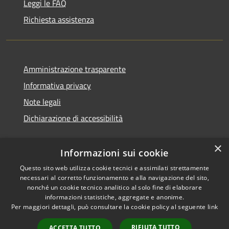
Leggi le FAQ
Richiesta assistenza
Amministrazione trasparente
Informativa privacy
Note legali
Dichiarazione di accessibilità
×
Informazioni sui cookie
Questo sito web utilizza cookie tecnici e assimilati strettamente
necessari al corretto funzionamento e alla navigazione del sito,
nonché un cookie tecnico analitico al solo fine di elaborare
informazioni statistiche, aggregate e anonime.
RSS
Copyright © 2026 • Comune di
Per maggiori dettagli, può consultare la cookie policy al seguente
link
Accessibilità
Ossi • Powered by
Privacy
Municipium
Accesso
•
RIFIUTA TUTTO
ACCETTA TUTTO