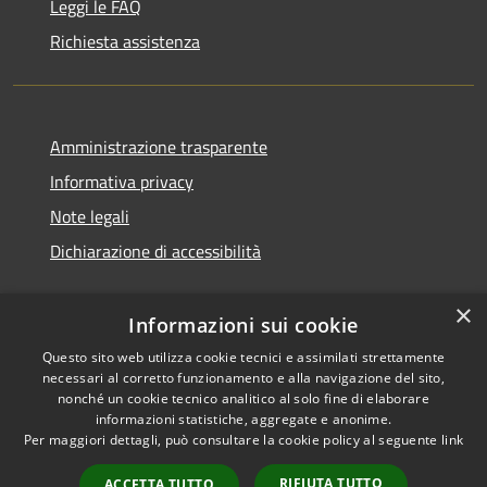
Leggi le FAQ
Richiesta assistenza
Amministrazione trasparente
Informativa privacy
Note legali
Dichiarazione di accessibilità
×
Informazioni sui cookie
Questo sito web utilizza cookie tecnici e assimilati strettamente
necessari al corretto funzionamento e alla navigazione del sito,
nonché un cookie tecnico analitico al solo fine di elaborare
informazioni statistiche, aggregate e anonime.
RSS
Copyright © 2026 • Comune di
Per maggiori dettagli, può consultare la cookie policy al seguente
link
Accessibilità
Ossi • Powered by
Privacy
Municipium
Accesso
•
RIFIUTA TUTTO
ACCETTA TUTTO