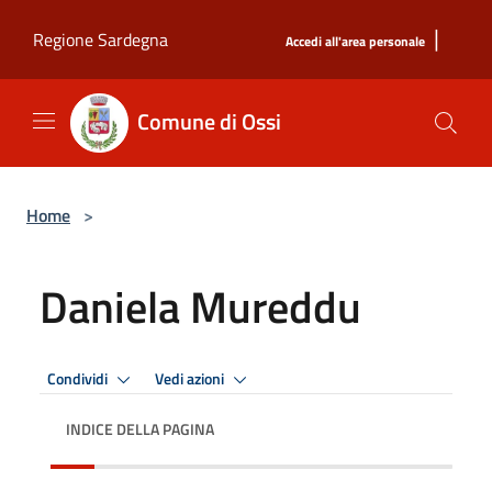
Salta al contenuto principale
|
Regione Sardegna
Accedi all'area personale
Comune di Ossi
Home
>
Daniela Mureddu
Condividi
Vedi azioni
INDICE DELLA PAGINA