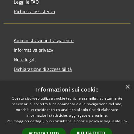
Leggi le FAQ
Richiesta assistenza
Amministrazione trasparente
Informativa privacy
Note legali
Dichiarazione di accessibilità
×
Informazioni sui cookie
Questo sito web utilizza cookie tecnici e assimilati strettamente
necessari al corretto funzionamento e alla navigazione del sito,
nonché un cookie tecnico analitico al solo fine di elaborare
informazioni statistiche, aggregate e anonime.
RSS
Copyright © 2026 • Comune di
Per maggiori dettagli, può consultare la cookie policy al seguente
link
Accessibilità
Ossi • Powered by
Privacy
Municipium
Accesso
•
RIFIUTA TUTTO
ACCETTA TUTTO