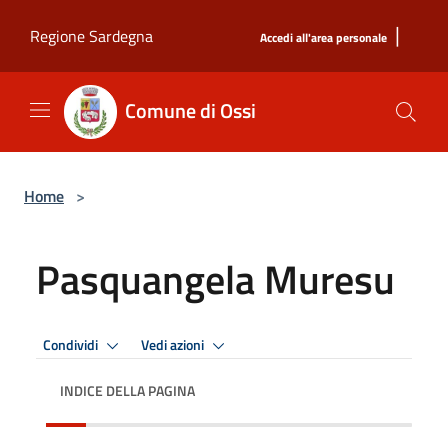
Salta al contenuto principale
|
Regione Sardegna
Accedi all'area personale
Comune di Ossi
Home
>
Pasquangela Muresu
Condividi
Vedi azioni
INDICE DELLA PAGINA