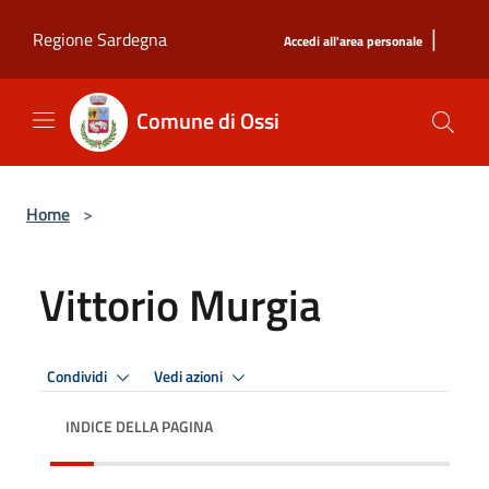
Salta al contenuto principale
|
Regione Sardegna
Accedi all'area personale
Comune di Ossi
Home
>
Vittorio Murgia
Condividi
Vedi azioni
INDICE DELLA PAGINA