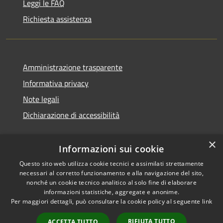
Leggi le FAQ
Richiesta assistenza
Amministrazione trasparente
Informativa privacy
Note legali
Dichiarazione di accessibilità
×
Informazioni sui cookie
Questo sito web utilizza cookie tecnici e assimilati strettamente
necessari al corretto funzionamento e alla navigazione del sito,
nonché un cookie tecnico analitico al solo fine di elaborare
informazioni statistiche, aggregate e anonime.
RSS
Copyright © 2026 • Comune di
Per maggiori dettagli, può consultare la cookie policy al seguente
link
Accessibilità
Ossi • Powered by
Privacy
Municipium
Accesso
•
RIFIUTA TUTTO
ACCETTA TUTTO