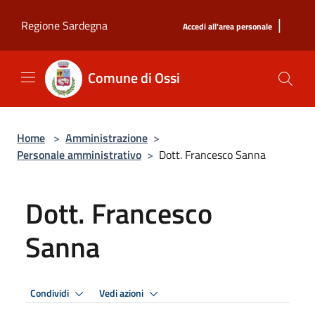
Salta al contenuto principale
|
Regione Sardegna
Accedi all'area personale
Comune di Ossi
Home
>
Amministrazione
>
Personale amministrativo
>
Dott. Francesco Sanna
Dott. Francesco
Sanna
Condividi
Vedi azioni