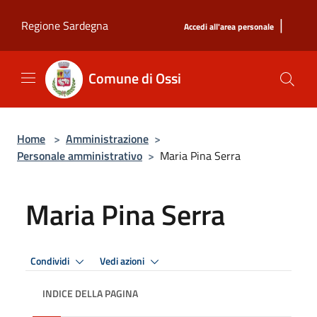
Salta al contenuto principale
|
Regione Sardegna
Accedi all'area personale
Comune di Ossi
Home
>
Amministrazione
>
Personale amministrativo
>
Maria Pina Serra
Maria Pina Serra
Condividi
Vedi azioni
INDICE DELLA PAGINA