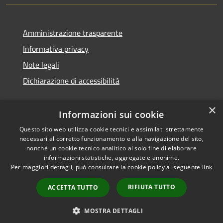
Amministrazione trasparente
Informativa privacy
Note legali
Dichiarazione di accessibilità
×
Informazioni sui cookie
Questo sito web utilizza cookie tecnici e assimilati strettamente
necessari al corretto funzionamento e alla navigazione del sito,
nonché un cookie tecnico analitico al solo fine di elaborare
informazioni statistiche, aggregate e anonime.
RSS
Copyright © 2026 • Comune di
Per maggiori dettagli, può consultare la cookie policy al seguente
link
Accessibilità
Ossi • Powered by
Privacy
Municipium
Accesso
•
RIFIUTA TUTTO
ACCETTA TUTTO
Cookie
redazione
Mappa del sito
MOSTRA DETTAGLI