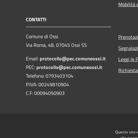
Mobilità 
CONTATTI
Comune di Ossi
Prenotaz
Via Roma, 48, 07045 Ossi SS
Segnalazi
Email:
protocollo@pec.comuneossi.it
Leggi le 
PEC:
protocollo@pec.comuneossi.it
Richiesta
Telefono: 0793403104
P.IVA: 00249810904
C.F: 00094050903
Questo sito 
alla navig