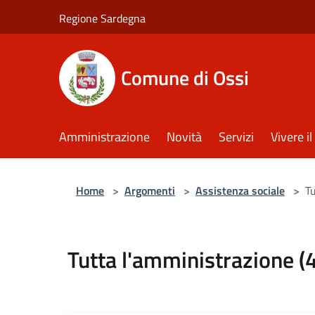
Salta al contenuto principale
Regione Sardegna
Comune di Ossi
Amministrazione
Novità
Servizi
Vivere 
Home
>
Argomenti
>
Assistenza sociale
>
Tu
Tutta l'amministrazione (4