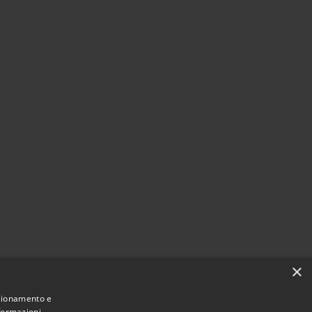
×
nzionamento e
nformazioni