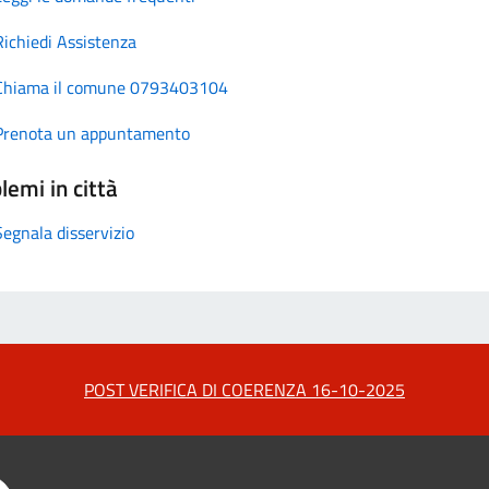
Richiedi Assistenza
Chiama il comune 0793403104
Prenota un appuntamento
lemi in città
Segnala disservizio
POST VERIFICA DI COERENZA 16-10-2025