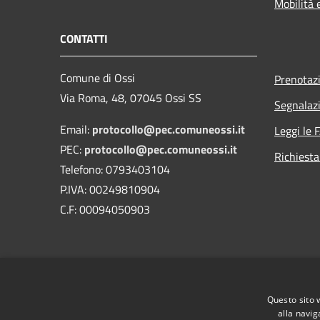
Mobilità 
CONTATTI
Comune di Ossi
Prenotaz
Via Roma, 48, 07045 Ossi SS
Segnalazi
Email:
protocollo@pec.comuneossi.it
Leggi le 
PEC:
protocollo@pec.comuneossi.it
Richiesta
Telefono: 0793403104
P.IVA: 00249810904
C.F: 00094050903
Questo sito 
alla navig