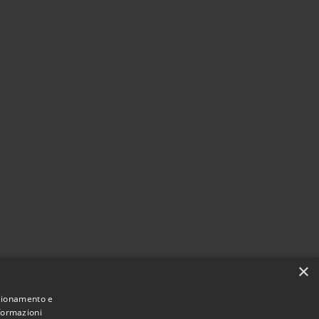
×
nzionamento e
nformazioni