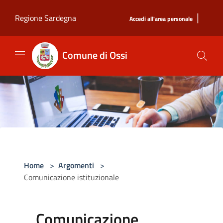
Salta al contenuto principale
|
Regione Sardegna
Accedi all'area personale
Comune di Ossi
Home
>
Argomenti
>
Comunicazione istituzionale
Comunicazione