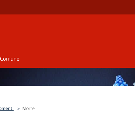
il Comune
omenti
>
Morte