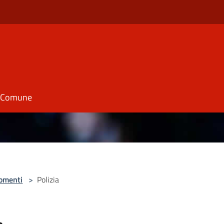
il Comune
omenti
>
Polizia