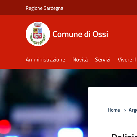
Salta al contenuto principale
Regione Sardegna
Comune di Ossi
Amministrazione
Novità
Servizi
Vivere 
Home
>
Arg