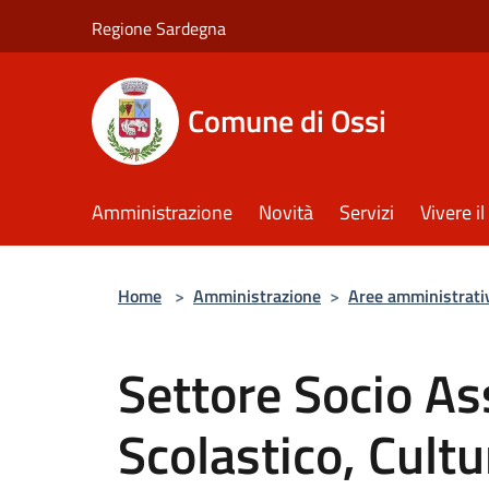
Salta al contenuto principale
Regione Sardegna
Comune di Ossi
Amministrazione
Novità
Servizi
Vivere 
Home
>
Amministrazione
>
Aree amministrati
Settore Socio As
Scolastico, Cultu