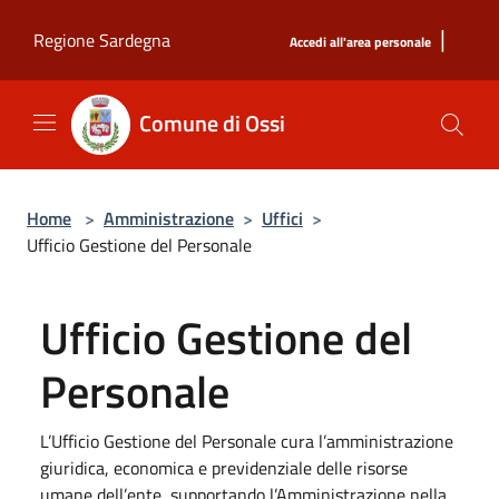
Salta al contenuto principale
|
Regione Sardegna
Accedi all'area personale
Comune di Ossi
Home
>
Amministrazione
>
Uffici
>
Ufficio Gestione del Personale
Ufficio Gestione del
Personale
L’Ufficio Gestione del Personale cura l’amministrazione
giuridica, economica e previdenziale delle risorse
umane dell’ente, supportando l’Amministrazione nella