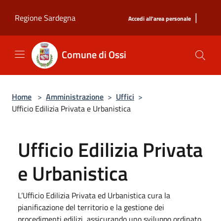
Salta al contenuto principale
|
Regione Sardegna
Accedi all'area personale
Comune di Ossi
Home
>
Amministrazione
>
Uffici
>
Ufficio Edilizia Privata e Urbanistica
Ufficio Edilizia Privata
e Urbanistica
L’Ufficio Edilizia Privata ed Urbanistica cura la
pianificazione del territorio e la gestione dei
procedimenti edilizi, assicurando uno sviluppo ordinato