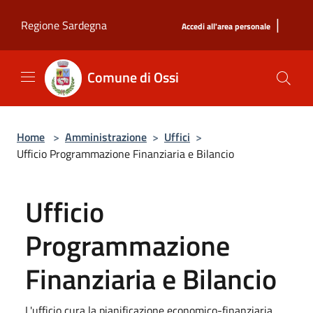
Salta al contenuto principale
|
Regione Sardegna
Accedi all'area personale
Comune di Ossi
Home
>
Amministrazione
>
Uffici
>
Ufficio Programmazione Finanziaria e Bilancio
Ufficio
Programmazione
Finanziaria e Bilancio
L'ufficio cura la pianificazione economico-finanziaria