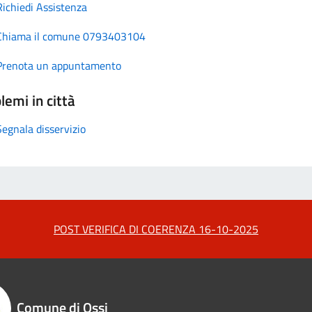
Richiedi Assistenza
Chiama il comune 0793403104
Prenota un appuntamento
lemi in città
Segnala disservizio
POST VERIFICA DI COERENZA 16-10-2025
Comune di Ossi