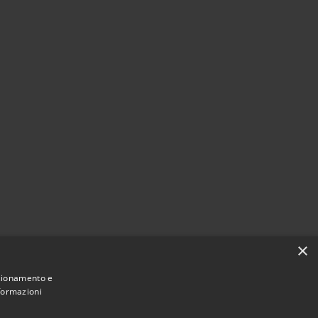
×
nzionamento e
nformazioni