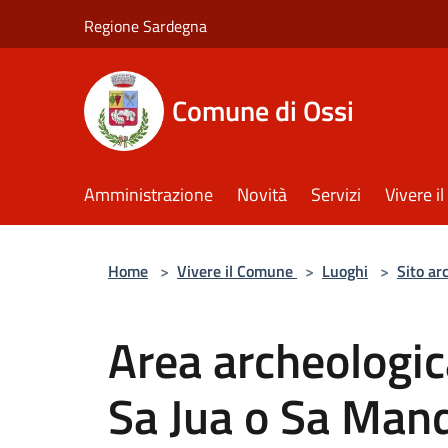
Salta al contenuto principale
Regione Sardegna
Comune di Ossi
Amministrazione
Novità
Servizi
Vivere 
Home
>
Vivere il Comune
>
Luoghi
>
Sito ar
Area archeologic
Sa Jua o Sa Mand