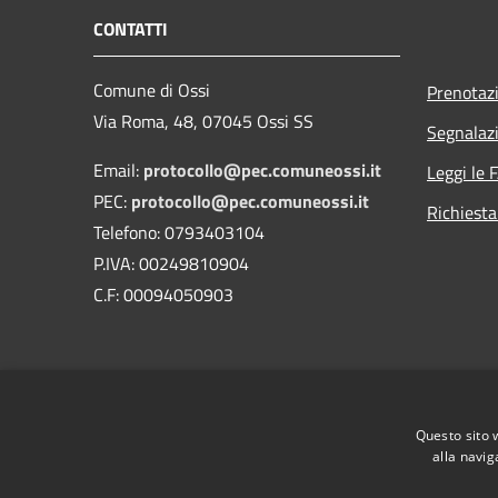
CONTATTI
Comune di Ossi
Prenotaz
Via Roma, 48, 07045 Ossi SS
Segnalazi
Email:
protocollo@pec.comuneossi.it
Leggi le 
PEC:
protocollo@pec.comuneossi.it
Richiesta
Telefono: 0793403104
P.IVA: 00249810904
C.F: 00094050903
Questo sito 
alla navig