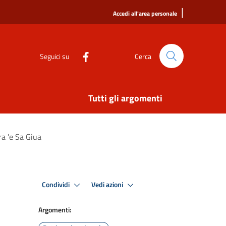
|
Accedi all'area personale
Seguici su
Cerca
Tutti gli argomenti
a 'e Sa Giua
Condividi
Vedi azioni
Argomenti: