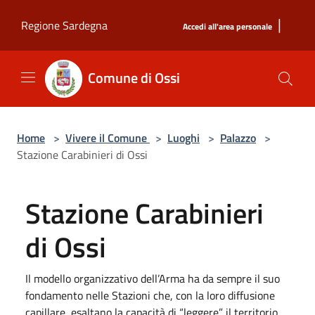
Salta al contenuto principale
|
Regione Sardegna
Accedi all'area personale
Comune di Ossi
Home
>
Vivere il Comune
>
Luoghi
>
Palazzo
>
Stazione Carabinieri di Ossi
Stazione Carabinieri
di Ossi
Il modello organizzativo dell’Arma ha da sempre il suo
fondamento nelle Stazioni che, con la loro diffusione
capillare, esaltano la capacità di “leggere” il territorio,