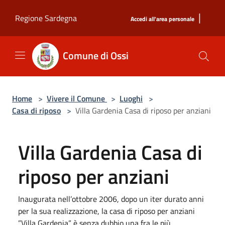
Salta al contenuto principale
|
Regione Sardegna
Accedi all'area personale
Comune di Ossi
Home
>
Vivere il Comune
>
Luoghi
>
Casa di riposo
>
Villa Gardenia Casa di riposo per anziani
Villa Gardenia Casa di
riposo per anziani
Inaugurata nell’ottobre 2006, dopo un iter durato anni
per la sua realizzazione, la casa di riposo per anziani
”Villa Gardenia” è senza dubbio una fra le più