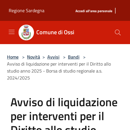
Salta al contenuto principale
|
Regione Sardegna
Accedi all'area personale
Comune di Ossi
Home
>
Novità
>
Avvisi
>
Bandi
>
Avviso di liquidazione per interventi per il Diritto allo
studio anno 2025 - Borsa di studio regionale a.s.
2024/2025
Avviso di liquidazione
per interventi per il
Diritto allo studio